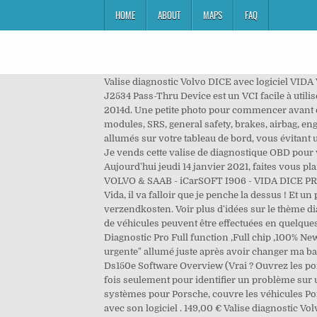
HOME
ABOUT
MAPS
FAQ
Valise diagnostic Volvo DICE avec logiciel VIDA 
J2534 Pass-Thru Device est un VCI facile à utili
2014d. Une petite photo pour commencer avant d
modules, SRS, general safety, brakes, airbag, en
allumés sur votre tableau de bord, vous évitant
Je vends cette valise de diagnostique OBD pour v
Aujourd'hui jeudi 14 janvier 2021, faites vous pla
VOLVO & SAAB - iCarSOFT I906 - VIDA DICE PRO CD
Vida, il va falloir que je penche la dessus ! Et u
verzendkosten. Voir plus d'idées sur le thème di
de véhicules peuvent être effectuées en quelque
Diagnostic Pro Full function ,Full chip ,100% Ne
urgente" allumé juste après avoir changer ma bat
Ds150e Software Overview (Vrai ? Ouvrez les por
fois seulement pour identifier un problème sur u
systèmes pour Porsche, couvre les véhicules Por
avec son logiciel . 149,00 € Valise diagnostic V