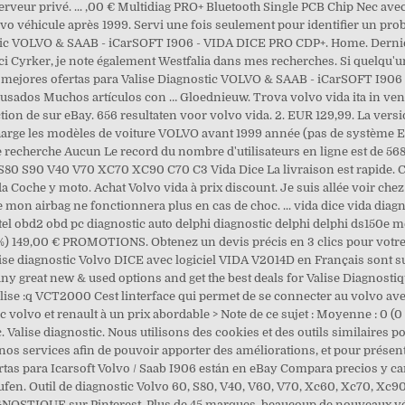
rveur privé. ... ,00 € Multidiag PRO+ Bluetooth Single PCB Chip Nec avec
lvo véhicule après 1999. Servi une fois seulement pour identifier un pr
nostic VOLVO & SAAB - iCarSOFT I906 - VIDA DICE PRO CDP+. Home. Dernièr
erci Cyrker, je note également Westfalia dans mes recherches. Si quelqu'un
Las mejores ofertas para Valise Diagnostic VOLVO & SAAB - iCarSOFT I
 usados Muchos artículos con … Gloednieuw. Trova volvo vida ita in vend
ion de sur eBay. 656 resultaten voor volvo vida. 2. EUR 129,99. La versi
harge les modèles de voiture VOLVO avant 1999 année (pas de système ECU).
 de recherche Aucun Le record du nombre d'utilisateurs en ligne est de 568
0 V40 V70 XC70 XC90 C70 C3 Vida Dice La livraison est rapide. Com
 Coche y moto. Achat Volvo vida à prix discount. Je suis allée voir chez 
ue mon airbag ne fonctionnera plus en cas de choc. ... vida dice vida dia
el obd2 obd pc diagnostic auto delphi diagnostic delphi delphi ds150e 
13%) 149,00 € PROMOTIONS. Obtenez un devis précis en 3 clics pour votre
 diagnostic Volvo DICE avec logiciel VIDA V2014D en Français sont sur 
any great new & used options and get the best deals for Valise Diagnostiq
valise :q VCT2000 Cest linterface qui permet de se connecter au volvo av
tic volvo et renault à un prix abordable > Note de ce sujet : Moyenne : 0 
se diagnostic. Nous utilisons des cookies et des outils similaires pour
os services afin de pouvoir apporter des améliorations, et pour présente
fertas para Icarsoft Volvo / Saab I906 están en eBay Compara precios y c
fen. Outil de diagnostic Volvo 60, S80, V40, V60, V70, Xc60, Xc70, Xc90,
IAGNOSTIQUE sur Pinterest. Plus de 45 marques, beaucoup de nouveaux v