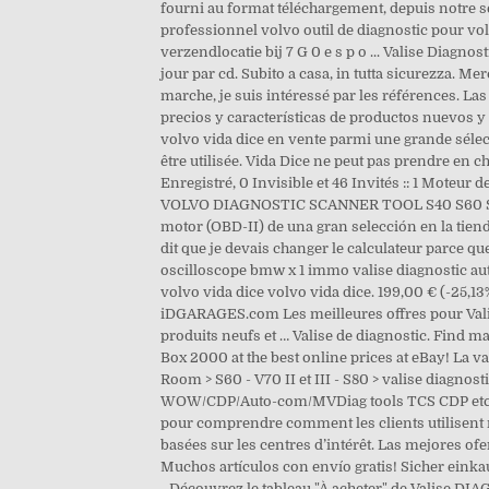
fourni au format téléchargement, depuis notre se
professionnel volvo outil de diagnostic pour vo
verzendlocatie bij 7 G 0 e s p o ... Valise Diag
jour par cd. Subito a casa, in tutta sicurezza. M
marche, je suis intéressé par les références. 
precios y características de productos nuevos y
volvo vida dice en vente parmi une grande sélect
être utilisée. Vida Dice ne peut pas prendre en c
Enregistré, 0 Invisible et 46 Invités :: 1 Moteur
VOLVO DIAGNOSTIC SCANNER TOOL S40 S60 S80 S9
motor (OBD-II) de una gran selección en la tienda
dit que je devais changer le calculateur parce q
oscilloscope bmw x 1 immo valise diagnostic aut
volvo vida dice volvo vida dice. 199,00 € (-25,
iDGARAGES.com Les meilleures offres pour Valise
produits neufs et … Valise de diagnostic. Find m
Box 2000 at the best online prices at eBay! La 
Room > S60 - V70 II et III - S80 > valise diagnos
WOW/CDP/Auto-com/MVDiag tools TCS CDP etc. Vali
pour comprendre comment les clients utilisent n
basées sur les centres d’intérêt. Las mejores o
Muchos artículos con envío gratis! Sicher einkau
- Découvrez le tableau "À acheter" de Valise D