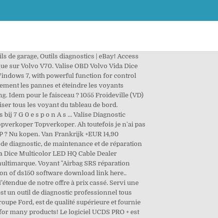
ls de garage, Outils diagnostics | eBay! Access
ique sur Volvo V70. Valise OBD Volvo Vida Dice
indows 7, with powerful function for control
dement les pannes et éteindre les voyants
. Idem pour le faisceau ? 1055 Froideville (VD)
iser tous les voyant du tableau de bord.
ij 7 G 0 e s p o n A s ... Valise Diagnostic
pverkoper Topverkoper. Ah toutefois je n'ai pas
'ESP ? Nu kopen. Van Frankrijk +EUR 14,90
s de diagnostic, de maintenance et de réparation
ida Dice Multicolor LED HQ Cable Dealer
c multimarque. Voyant "Airbag SRS réparation
ion of ds150 software download link here..
tendue de notre offre à prix cassé. Servi une
st un outil de diagnostic professionnel tous
upe Ford, est de qualité supérieure et fournie
 for many products! Le logiciel UCDS PRO + est