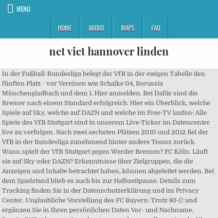
MENU
HOME
ABOUT
MAPS
FAQ
net viet hannover linden
In der Fußball-Bundesliga belegt der VfB in der ewigen Tabelle den
fünften Platz - vor Vereinen wie Schalke 04, Borussia
Mönchengladbach und dem 1. Hier anmelden. Bei Dafür sind die
Bremer nach einem Standard erfolgreich. Hier ein Überblick, welche
Spiele auf Sky, welche auf DAZN und welche im Free-TV laufen: Alle
Spiele des VfB Stuttgart sind in unserem Live-Ticker im Datencenter
live zu verfolgen. Nach zwei sechsten Plätzen 2010 und 2012 fiel der
VfB in der Bundesliga zunehmend hinter andere Teams zurück.
Wann spielt der VfB Stuttgart gegen Werder Bremen? FC Köln. Läuft
sie auf Sky oder DAZN? Erkenntnisse über Zielgruppen, die die
Anzeigen und Inhalte betrachtet haben, können abgeleitet werden. Bei
dem Spielstand blieb es auch bis zur Halbzeitpause. Details zum
Tracking finden Sie in der Datenschutzerklärung und im Privacy
Center. Unglaubliche Vorstellung des FC Bayern: Trotz 80-(! und
ergänzen Sie in Ihren persönlichen Daten Vor- und Nachname.