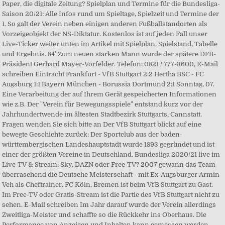
Paper, die digitale Zeitung? Spielplan und Termine für die Bundesliga-
Saison 20/21: Alle Infos rund um Spieltage, Spielzeit und Termine der
1. So galt der Verein neben einigen anderen Fußballstandorten als
Vorzeigeobjekt der NS-Diktatur. Kostenlos ist auf jeden Fall unser
Live-Ticker weiter unten im Artikel mit Spielplan, Spielstand, Tabelle
und Ergebnis. 84' Zum neuen starken Mann wurde der spätere DFB-
Präsident Gerhard Mayer-Vorfelder. Telefon: 0821 / 777-3600, E-Mail
schreiben Eintracht Frankfurt - VfB Stuttgart 2:2 Hertha BSC - FC
Augsburg 1:1 Bayern München - Borussia Dortmund 2:1 Sonntag, 07.
Eine Verarbeitung der auf Ihrem Gerät gespeicherten Informationen
wie z.B. Der "Verein für Bewegungsspiele" entstand kurz vor der
Jahrhundertwende im ältesten Stadtbezirk Stuttgarts, Cannstatt.
Fragen wenden Sie sich bitte an Der VfB Stuttgart blickt auf eine
bewegte Geschichte zurück: Der Sportclub aus der baden-
württembergischen Landeshauptstadt wurde 1893 gegründet und ist
einer der größten Vereine in Deutschland. Bundesliga 2020/21 live im
Live-TV & Stream: Sky, DAZN oder Free-TV? 2007 gewann das Team
überraschend die Deutsche Meisterschaft - mit Ex-Augsburger Armin
Veh als Cheftrainer. FC Köln, Bremen ist beim VfB Stuttgart zu Gast.
Im Free-TV oder Gratis-Stream ist die Partie des VfB Stuttgart nicht zu
sehen. E-Mail schreiben Im Jahr darauf wurde der Verein allerdings
Zweitliga-Meister und schaffte so die Rückkehr ins Oberhaus. Die
Performance von Anzeigen und Inhalten kann gemessen werden.