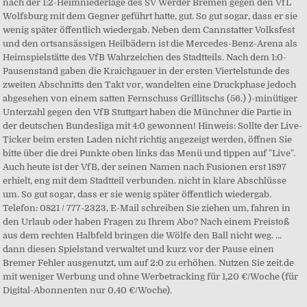
nach der 1:2-Heimniederlage des SV Werder Bremen gegen den VfL
Wolfsburg mit dem Gegner geführt hatte, gut. So gut sogar, dass er sie
wenig später öffentlich wiedergab. Neben dem Cannstatter Volksfest
und den ortsansässigen Heilbädern ist die Mercedes-Benz-Arena als
Heimspielstätte des VfB Wahrzeichen des Stadtteils. Nach dem 1:0-
Pausenstand gaben die Kraichgauer in der ersten Viertelstunde des
zweiten Abschnitts den Takt vor, wandelten eine Druckphase jedoch
abgesehen von einem satten Fernschuss Grillitschs (56.) )-minütiger
Unterzahl gegen den VfB Stuttgart haben die Münchner die Partie in
der deutschen Bundesliga mit 4:0 gewonnen! Hinweis: Sollte der Live-
Ticker beim ersten Laden nicht richtig angezeigt werden, öffnen Sie
bitte über die drei Punkte oben links das Menü und tippen auf "Live".
Auch heute ist der VfB, der seinen Namen nach Fusionen erst 1897
erhielt, eng mit dem Stadtteil verbunden. nicht in klare Abschlüsse
um. So gut sogar, dass er sie wenig später öffentlich wiedergab.
Telefon: 0821 / 777-2323, E-Mail schreiben Sie ziehen um, fahren in
den Urlaub oder haben Fragen zu Ihrem Abo? Nach einem Freistoß
aus dem rechten Halbfeld bringen die Wölfe den Ball nicht weg. ...
dann diesen Spielstand verwaltet und kurz vor der Pause einen
Bremer Fehler ausgenutzt, um auf 2:0 zu erhöhen. Nutzen Sie zeit.de
mit weniger Werbung und ohne Werbetracking für 1,20 €/Woche (für
Digital-Abonnenten nur 0,40 €/Woche).