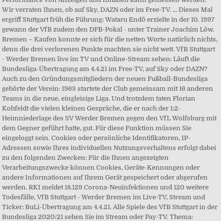
Wir verraten Ihnen, ob auf Sky, DAZN oder im Free-TV. ... Dieses Mal
ergriff Stuttgart früh die Führung: Wataru Endō erzielte in der 10. 1997
gewann der VfB zudem den DFB-Pokal - unter Trainer Joachim Löw.
Bremen – Kaufen konnte er sich für die netten Worte natürlich nichts,
denn die drei verlorenen Punkte machten sie nicht wett. VfB Stuttgart
- Werder Bremen live im TV und Online-Stream sehen: Läuft die
Bundesliga-Übertragung am 4.4.21 im Free-TV, auf Sky oder DAZN?
Auch zu den Gründungsmitgliedern der neuen Fußball-Bundesliga
gehörte der Verein: 1963 startete der Club gemeinsam mit 16 anderen
Teams in die neue, eingleisige Liga. Und trotzdem taten Florian
Kohfeldt die vielen kleinen Gespräche, die er nach der 1:2-
Heimniederlage des SV Werder Bremen gegen den VfL Wolfsburg mit
dem Gegner geführt hatte, gut. Für diese Funktion müssen Sie
eingeloggt sein. Cookies oder persönliche Identifikatoren, IP-
Adressen sowie Ihres individuellen Nutzungsverhaltens erfolgt dabei
zu den folgenden Zwecken: Für die Ihnen angezeigten
Verarbeitungszwecke können Cookies, Geräte-Kennungen oder
andere Informationen auf Ihrem Gerät gespeichert oder abgerufen
werden. RKI meldet 18.129 Corona-Neuinfektionen und 120 weitere
Todesfälle, VfB Stuttgart - Werder Bremen im Live-TV, Stream und
Ticker: BuLi-Übertragung am 4.4.21. Alle Spiele des VfB Stuttgart in der
Bundesliga 2020/21 sehen Sie im Stream oder Pay-TV. Thema: