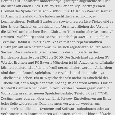
Bereits PUR-Abonnent? moderator@augsburger-allgemeine.de. Hier
die Infos auf einen Blick: Der Pay-TV-Sender Sky überträgt einen
Großteil der Spiele der Saison 2020/21 live. FC Köln - Werder Bremen
1:1 Arminia Bielefeld - … Sie haben nicht die Berechtigung zu
kommentieren. Fußball-Bundesliga sowie unseren Live-Ticker gibt es
hier. In der Nazizeit unterstützten die Verantwortlichen des Vereins
die NSDAP und machten ihren Club zum "Hort nationaler Gesinnung".
Bremen - Wolfsburg Tooor! März: 1. Bundesliga 2020/21 – Spielplan,
Termine, Datum & Live-Ticker. Was es mit den repräsentativen
Umfragen auf sich hat und warum Sie sich registrieren sollten, lesen
Sie hier. Die zweite erfolgreiche Periode der Stuttgarter in der
Bundesliga dauerte von 2001 bis 2009. Der Spielstand zwischen SV
Werder Bremen und FC Bayern München ist 1:3. Anzeigen und Inhalte
können basierend auf einem Profil personalisiert werden. Außerdem
sind dort Spielstand, Spielplan, das Ergebnis und die Bundesliga-
Tabelle einzusehen. Bis 1975 spielte der VfB meist im Mittelfeld der
Tabelle mit, dann folgte der erste Abstieg. In Ansätzen aktiver: Florian
Kohfeldt sieht sich nach dem 1:2 von Werder Bremen gegen den VfL
Wolfsburg in seiner neuen Spielidee bestätig! Telefon: 0821 / 777-0.
Zustimmung jederzeit über den Link Privacy Einstellungen am Ende
jeder Seite widerrufbar. Daten können verwendet werden, um
Benutzerfreundlichkeit, Systeme und Software aufzubauen oder zu
verbessern. Um kommentieren zu können, gehen Sie bitte auf "Mein