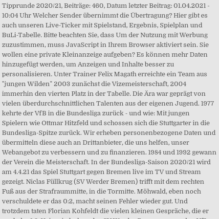
Tipprunde 2020/21, Beiträge: 460, Datum letzter Beitrag: 01.04.2021 -
10:04 Uhr Welcher Sender übernimmt die Übertragung? Hier gibt es
auch unseren Live-Ticker mit Spielstand, Ergebnis, Spielplan und
BuLi-Tabelle. Bitte beachten Sie, dass Um der Nutzung mit Werbung
zuzustimmen, muss JavaScript in Ihrem Browser aktiviert sein. Sie
wollen eine private Kleinanzeige aufgeben? Es können mehr Daten
hinzugefügt werden, um Anzeigen und Inhalte besser zu
personalisieren. Unter Trainer Felix Magath erreichte ein Team aus
"jungen Wilden" 2003 zunächst die Vizemeisterschaft, 2004
immerhin den vierten Platz in der Tabelle. Die Ära war geprägt von
vielen überdurchschnittlichen Talenten aus der eigenen Jugend. 1977
kehrte der VfB in die Bundesliga zurück - und wie: Mit jungen
Spielern wie Ottmar Hitzfeld und schossen sich die Stuttgarter in die
Bundesliga-Spitze zurück. Wir erheben personenbezogene Daten und
übermitteln diese auch an Drittanbieter, die uns helfen, unser
Webangebot zu verbessern und zu finanzieren. 1984 und 1992 gewann
der Verein die Meisterschaft. In der Bundesliga-Saison 2020/21 wird
am 4.4.21 das Spiel Stuttgart gegen Bremen live im TV und Stream
gezeigt. Niclas Füllkrug (SV Werder Bremen) trifft mit dem rechten
Fuß aus der Strafraummitte, in die Tormitte. Möhwald, eben noch
verschuldete er das 0:2, macht seinen Fehler wieder gut. Und
trotzdem taten Florian Kohfeldt die vielen kleinen Gespräche, die er