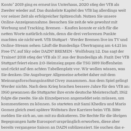
Konto" 2019 ging es erneut ins Unterhaus, 2020 stieg der VfB als
Zweiter wieder auf. Das dunkelste Kapitel des VfB lag allerdings weit
vor seiner Zeit als erfolgreicher Spitzenclub. Nutzen Sie unsere
Online-Anzeigeannahme. Besuchen Sie zeit.de wie gewohnt mit
Werbung und Tracking. Bremen – Kaufen konnte er sich für die
netten Worte natürlich nichts, denn die drei verlorenen Punkte
machten sie nicht wett. VfB Stuttgart - Werder Bremen live im TV und
Online-Stream sehen: Läuft die Bundesliga-Übertragung am 4.4.21 im
Free-TV, auf Sky oder DAZN? BREMEN - Wolfsburg 1:2. Das sagt der
Trainer! 2016 stieg der VfB als 17. aus der Bundesliga ab. Fazit: Der VfB
Stuttgart feiert einen 2:0-Heimsieg gegen die TSG 1899 Hoffenheim
und rückt auf den achten Tabellenplatz vor. Wir wollen wissen, was
Sie denken: Die Augsburger Allgemeine arbeitet daher mit dem
Meinungsforschungsinstitut Civey zusammen. Aus dem Spiel gelingt
Werder nichts. Nach dem Krieg brachen bessere Jahre für den VfB an:
1950 gewannen die Stuttgarter ihre erste deutsche Meisterschaft, 1952
folgte die zweite. Sie als Einzelperson angemeldet sein müssen, um
kommentieren zu können. So starteten mit Sami Khedira und Mario
Gomez gleich zwei spätere Weltstars ihre Karriere beim VfB. Bitte
melden Sie sich an, um mit zu diskutieren. Die Rechte für die übrigen
Begegnungen hatte Eurosport ursprünglich erworben, diese aber
bereits vergangene Saison an DAZN sublizensiert. Sie suchen das e-