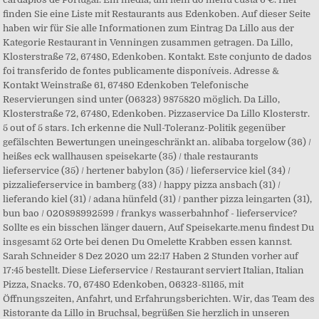
finden Sie eine Liste mit Restaurants aus Edenkoben. Auf dieser Seite
haben wir für Sie alle Informationen zum Eintrag Da Lillo aus der
Kategorie Restaurant in Venningen zusammen getragen. Da Lillo,
Klosterstraße 72, 67480, Edenkoben. Kontakt. Este conjunto de dados
foi transferido de fontes publicamente disponíveis. Adresse &
Kontakt Weinstraße 61, 67480 Edenkoben Telefonische
Reservierungen sind unter (06323) 9875820 möglich. Da Lillo,
Klosterstraße 72, 67480, Edenkoben. Pizzaservice Da Lillo Klosterstr.
5 out of 5 stars. Ich erkenne die Null-Toleranz-Politik gegenüber
gefälschten Bewertungen uneingeschränkt an. alibaba torgelow (36) /
heißes eck wallhausen speisekarte (35) / thale restaurants
lieferservice (35) / hertener babylon (35) / lieferservice kiel (34) /
pizzalieferservice in bamberg (33) / happy pizza ansbach (31) /
lieferando kiel (31) / adana hünfeld (31) / panther pizza leingarten (31),
bun bao / 020898992599 / frankys wasserbahnhof - lieferservice?
Sollte es ein bisschen länger dauern, Auf Speisekarte.menu findest Du
insgesamt 52 Orte bei denen Du Omelette Krabben essen kannst.
Sarah Schneider 8 Dez 2020 um 22:17 Haben 2 Stunden vorher auf
17:45 bestellt. Diese Lieferservice / Restaurant serviert Italian, Italian
Pizza, Snacks. 70, 67480 Edenkoben, 06323-81165, mit
Öffnungszeiten, Anfahrt, und Erfahrungsberichten. Wir, das Team des
Ristorante da Lillo in Bruchsal, begrüßen Sie herzlich in unseren