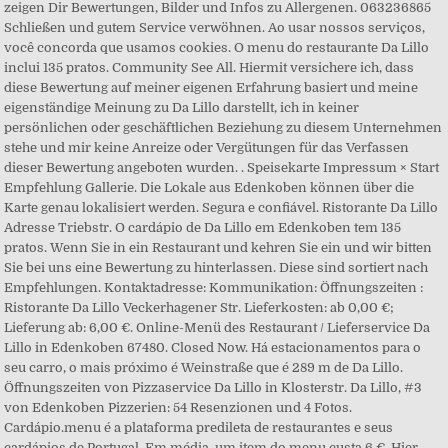
zeigen Dir Bewertungen, Bilder und Infos zu Allergenen. 063236865
Schließen und gutem Service verwöhnen. Ao usar nossos serviços,
você concorda que usamos cookies. O menu do restaurante Da Lillo
inclui 135 pratos. Community See All. Hiermit versichere ich, dass
diese Bewertung auf meiner eigenen Erfahrung basiert und meine
eigenständige Meinung zu Da Lillo darstellt, ich in keiner
persönlichen oder geschäftlichen Beziehung zu diesem Unternehmen
stehe und mir keine Anreize oder Vergütungen für das Verfassen
dieser Bewertung angeboten wurden. . Speisekarte Impressum × Start
Empfehlung Gallerie. Die Lokale aus Edenkoben können über die
Karte genau lokalisiert werden. Segura e confiável. Ristorante Da Lillo
Adresse Triebstr. O cardápio de Da Lillo em Edenkoben tem 135
pratos. Wenn Sie in ein Restaurant und kehren Sie ein und wir bitten
Sie bei uns eine Bewertung zu hinterlassen. Diese sind sortiert nach
Empfehlungen. Kontaktadresse: Kommunikation: Öffnungszeiten :
Ristorante Da Lillo Veckerhagener Str. Lieferkosten: ab 0,00 €;
Lieferung ab: 6,00 €. Online-Menü des Restaurant / Lieferservice Da
Lillo in Edenkoben 67480. Closed Now. Há estacionamentos para o
seu carro, o mais próximo é Weinstraße que é 289 m de Da Lillo.
Öffnungszeiten von Pizzaservice Da Lillo in Klosterstr. Da Lillo, #3
von Edenkoben Pizzerien: 54 Resenzionen und 4 Fotos.
Cardápio.menu é a plataforma predileta de restaurantes e seus
cardápios de Portugal. Em média, um item do menu custa 6 €. Hier