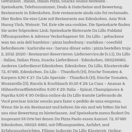
Getränken . Italian, Italian Pizza, Snacks online bestellen -
Speisekarte, Telefonnummer, Deals & Gutscheine und Bewertung.
Restaurants in Edenkoben. Este restaurante ainda não foi reclamado.
Hier finden Sie eine Liste mit Restaurants aus Edenkoben. Asia Wok
Huong Vinh, Weinstr. Tel. Este site usa cookies. Die Speisekarte finden
Sie unter folgendem Link: Speisekarte Ristorante Da Lillo Fuldatal
Öffnungszeiten & Adresse Veckerhagener Str. Da Lillo. / gebackene
wan tan asia deli bambino / pizza laufenburg / sushikoo / coesfeld
lieferdienste / karlsruhe ess / haruns döner selm / pizza bestellen troja
2, 2012-2020 / Restaurant-Reservieren-Lieferservice.de (v.1.1), Da Lillo
- Italian, Italian Pizza, Snacks Lieferdienst - Edenkoben. 063236865.
Anderen Lieferdienst Edenkoben. Edenkoben. Da Lillo, Klosterstraße
72, 67480, Edenkoben. Da Lilo – Thunfisch (H), frische Tomaten &
Karpern 8,90 € 27: Da Lilo Speciale – Thunfisch (H), frische Tomaten,
Mozzarella (D), Rucola & Knoblauch 10,50 € 28: La Casa – Ananas &
Hühnerbrustfiletstreifen 9,00 € 29: Italia – Spinat, Champignons &
Paprika 8,00 € 30 Ordina online da Da Lillo tramite Lieferando.de.
Você precisar iniciar sessão para fazer o pedido de uma empresa.
Wenn Sie in ein Restaurant und kehren Sie ein und wir bitten Sie bei
uns eine Bewertung zu hinterlassen. Auf Speisekarte.menu findest Du
insgesamt 38 Orte bei denen Du Pizza Paolo essen kannst. 72, 67480
Edenkoben, 06323-6865, mit Öffnungszeiten, Anfahrt, und
Erfahrungsberichten. Filippo Indorato Da Lillo Klosterstr. Online-