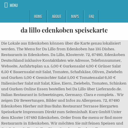
MENU
HOME
ABOUT
MAPS
FAQ
da lillo edenkoben speisekarte
Die Lokale aus Edenkoben können über die Karte genau lokalisiert
werden. The Menu for Da Lillo from Edenkoben has 135 Dishes.
Restaurants in Edenkoben. Da Lillo, Klosterstr. 72, 67480, Edenkoben
Deutschland inklusive Kontaktdaten wie Adresse, Telefonnummer,
Webseite, Anfahrtsplan u.a. 5,00 € Gurkensalat 4,00 € Grüner Salat
6,50 € Bauernsalat mit Salat, Tomaten, Schafskäse, Oliven, Zwiebeln
und Gurken 5,00 € Gemischter Salat 5,00 € Tomatensalat 6,50 €
Italienischer Salat mit Salat, Käse, Eiern, Zwiebeln, Tomaten, Schinken
und Gurken Online Essen bestellen bei Da Lillo über Lieferando.de.
Italian Restaurant in Schwetzingen, Germany. Clara e completa. . Wir
zeigen Dir Bewertungen, Bilder und Infos zu Allergenen. 72, 67480
Edenkoben Hierher mit Bus/Bahn Restaurant Terrasse Biergarten
Speisekarte Impressum Direkt zum Seiteninhalt. Kurz GmbH Unter
dem Kloster 1 67480 Edenkoben. Order from the menu or find more
Restaurants in Edenkoben. Wir möchten Sie mit feinen Speisen und