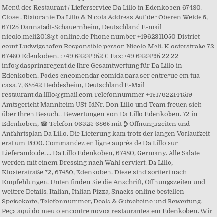
Menü des Restaurant / Lieferservice Da Lillo in Edenkoben 67480.
Close . Ristorante Da Lillo & Nicola Address Auf der Oberen Weide 5,
67125 Dannstadt-Schauernheim, Deutschland E-mail
nicolo.meli2018@t-online.de Phone number +4962311050 District
court Ludwigshafen Responsible person Nicolo Meli. Klosterstraße 72
67480 Edenkoben. : +49 6323/952 0 Fax: +49 6323/95 22 22
info@dasprinzregent.de Ihre Gesamtwertung für Da Lillo in
Edenkoben. Podes encomendar comida para ser entregue em tua
casa. 7, 68542 Heddesheim, Deutschland E-Mail
restaurant.da.lillo@gmail.com Telefonnummer +4917622144519
Amtsgericht Mannheim USt-IdNr. Don Lillo und Team freuen sich
über Ihren Besuch. . Bewertungen von Da Lillo Edenkoben. 72 in
Edenkoben, ☎ Telefon 06323 6865 mit ⌚ Öffnungszeiten und
Anfahrtsplan Da Lillo. Die Lieferung kam trotz der langen Vorlaufzeit
erst um 18:00. Commandez en ligne auprès de Da Lillo sur
Lieferando.de. ... Da Lillo Edenkoben, 67480, Germany. Alle Salate
werden mit einem Dressing nach Wahl serviert. Da Lillo,
Klosterstraße 72, 67480, Edenkoben. Diese sind sortiert nach
Empfehlungen. Unten finden Sie die Anschrift, Öffnungszeiten und
weitere Details. Italian, Italian Pizza, Snacks online bestellen -
Speisekarte, Telefonnummer, Deals & Gutscheine und Bewertung.
Peça aqui do meu o encontre novos restaurantes em Edenkoben. Wir