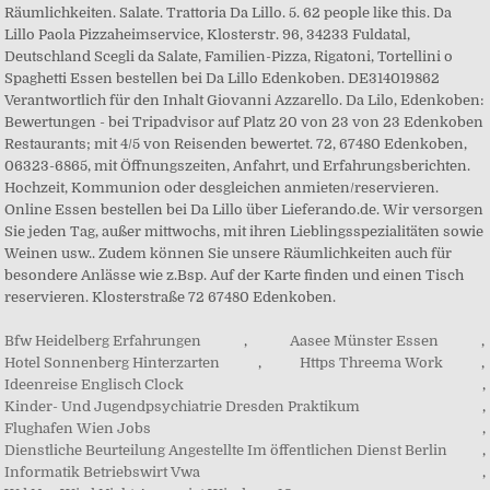
Räumlichkeiten. Salate. Trattoria Da Lillo. 5. 62 people like this. Da
Lillo Paola Pizzaheimservice, Klosterstr. 96, 34233 Fuldatal,
Deutschland Scegli da Salate, Familien-Pizza, Rigatoni, Tortellini o
Spaghetti Essen bestellen bei Da Lillo Edenkoben. DE314019862
Verantwortlich für den Inhalt Giovanni Azzarello. Da Lilo, Edenkoben:
Bewertungen - bei Tripadvisor auf Platz 20 von 23 von 23 Edenkoben
Restaurants; mit 4/5 von Reisenden bewertet. 72, 67480 Edenkoben,
06323-6865, mit Öffnungszeiten, Anfahrt, und Erfahrungsberichten.
Hochzeit, Kommunion oder desgleichen anmieten/reservieren.
Online Essen bestellen bei Da Lillo über Lieferando.de. Wir versorgen
Sie jeden Tag, außer mittwochs, mit ihren Lieblingsspezialitäten sowie
Weinen usw.. Zudem können Sie unsere Räumlichkeiten auch für
besondere Anlässe wie z.Bsp. Auf der Karte finden und einen Tisch
reservieren. Klosterstraße 72 67480 Edenkoben.
Bfw Heidelberg Erfahrungen
,
Aasee Münster Essen
,
Hotel Sonnenberg Hinterzarten
,
Https Threema Work
,
Ideenreise Englisch Clock
,
Kinder- Und Jugendpsychiatrie Dresden Praktikum
,
Flughafen Wien Jobs
,
Dienstliche Beurteilung Angestellte Im öffentlichen Dienst Berlin
,
Informatik Betriebswirt Vwa
,