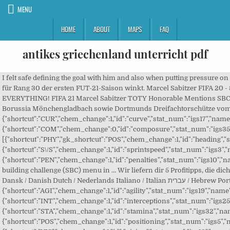
MENU
HOME
ABOUT
MAPS
FAQ
antikes griechenland unterricht pdf
I felt safe defining the goal with him and also when putting pressure on the rival defense, so it is totally recommended for every position from mid-court up. Erneut findet Jan Oblak von Atletico Madrid Verwendung, der gemeinsam mit Marc-André ter Stegen das Rating hebt. The card almost reaches the level of Mid-Gullit, but costs only a fraction. he is also lethal from corners scoring two of the 12 goals from corners. Dafür bekommt ihr schon Icons, die ähnlich gut sind. 75 Chemie) Mannschaft mit einem TOTW-Spieler (86 OVR, mind. You’ll have to shell out around 560,000 coins to complete it. I felt safe defining the goal with him and also when putting pressure on the rival defense, so it i