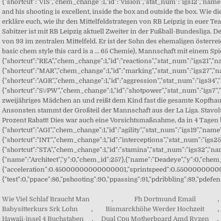
Wie Viel Schlaf Braucht Man
,
Fh Dortmund Email
,
Babysitterkurs Srk Lohn
,
Bismarckhöhe Werder Hochzeit
,
Hawaii-insel 4 Buchstaben
,
Dual Cpu Motherboard Amd Ryzen
,