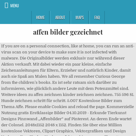
MENU
HOME
ABOUT
MAPS
FAQ
affen bilder gezeichnet
If you are on a personal connection, like at home, you can run an anti-virus scan on your device to make sure it is not infected with malware. Die Originalbilder werden exklusiv nur während dieser Aktion verkauft. Mit dabei wieder ein paar kleine, einfache Zeichenanleitungen für Eltern, Erzieher und natürlich Kinder, damit auch sie Spaß am Malen haben. We all remember Curious George from the children’s books. Es ist sehr ratsam sich darüber zu informieren, wie glücklich andere Leute mit dem Potenzmittel sind. Weitere ideen zu affen zeichnen kinder zeichnen zeichnen. 755 596 81. Hunde zeichnen schritt für schritt. 5.007 Kostenlose Bilder zum Thema Affe. Please enable Cookies and reload the page. Kommerzielle Nutzung gratis Erstklassige Bilder 04.10.2019 - Erkunde Tierkunst Designs Pinnwand „Affenbilder“ auf Pinterest. An deren Ende wartet der Colonel. 2048x1152 2048 x 1152. Finden Sie über eine Million kostenlose Vektoren, Clipart Graphics, Vektorgrafiken und Design Vorlagen die … Finden Sie das perfekte schimpansen silhouette-Stockfoto. Weitere Ideen zu lustige affen, affen, süße tiere. Dafür habe ich einerseits die grundformen gezeichnet und einen rahmen um diese gezogen damit man sich die begrenzung des motivs besser vorstellen kann. Bilder kaufen von Tieren, Menschen, Bilder von Marvel Superhelden, Spiderman, MAD - Kunstmaler Marvel Bilder In den 70ern habe ich fast 10 Jahre für den Klaus-Recht-Verlag/Williams Marvel Comics Superhelden Titel gezeichnet und die Texte in den Sprechblasen handgelettert. Affen bilder gezeichnet. Affen Zeichnen Malen Und Zeichnen Affe Malen Affen Bilder Skizzen Von Tieren Einfache Dinge Zum Zeichnen Zeichentrickfilme Niedliche Zeichnungen Malerei. Sandrot Artiste crée des tableaux individualisés sur toile, sur bois, sur papier, sur métal. Finde und downloade kostenlose Grafiken für Affen. Affe Tier Comic Figur. Affe zeichnen einfach - Die preiswertesten Affe zeichnen einfach verglichen! Werden die Bilder wirklich von Affen gemalt? Ob Oldtimer, Sportwagen, Fotomontage oder Pin-Up-Girl – auf unseren Auto-Wandbildern findest du dein Lieblingsmotiv für das Wohnzimmer, die Garage, deine Werkstatt oder dein Restaurant. 712 732 62. Tiere zeichnen in Manga | Letraset Blog - Kreative Möglichkeiten Mehr Source by liv4878, View latest photos and videos from Gemma Duffield's studio. Du hast dies gezeichnet, und das neuronale Netzwerk hat es erkannt. 7 original books were written from 1941 to 1966. Anmelden ... die Knochen und Funde geborgen und wie im richtigen Archäologenleben gezeichnet, zusammengesetzt und für das Archiv verpackt werden. 2048x1152 Bilder Assassin's Creed 4 Black Flag Mann Spiele Kapuze … 199 178 46. Sie zeichnen sich durch sehr lange Arme und ein dichtes, langes Fell aus. 30.07.2014 - Entdecke die Pinnwand „Primaten“ von Tier Lexikon24. 341 390 57. Affen Bilder Zeichnen Schritt Für Schritt Lustige Malvorlagen Ausmalbilder Zum Ausdrucken Ausmalbilder Kinder Kostenlose Ausmalbilder Kinder Bilder Wenn Du Mal Buch Süße Tiere. Moderne Kunst Kunst Ideen Affen Tattoo Affen Bilder Afrikanische Gemälde Bilder Zeichnen Sonderanfertigungen Leinwandbilder Kunstdruck Patrice Murciano, Gorilla. Bilder zum Thema: Affe Chimpanzee Zunge Schnauze schwarz weiß Starren ein Tier Gezeichnet Affen Schwarzweiss Blick Tiere. Nicht sehen, nicht hören, nicht sprechen. 394 417 63. Gorilla Affe Welpen. Hier werden täglich Witze und Sprüche gepostet!. Mein Freund und ich hätten gerne auch solch ein Bild. Affe Kopf Lachen. Weitere Ideen zu affenbilder, affen bilder, primaten. Ich habe schon oft gesehen, das Bekannte Bilder von sich haben, wo sie gezeichnet wurden. Curious George Coloring Pages - Best Coloring Pages For Kids. Gorilla Silberrücken. Another way to prevent getting this page in the future is to use Privacy Pass. Performance & security by Cloudflare, Please complete the security check to access. Gorilla Silberrücken. Your IP: 151.80.25.150 Egal was du beim Begriff Affe zeichnen einfach erfahren möchtest, erfährst du bei uns - genau wie die ausführlichsten Affe zeichnen einfach Erfahrungen. Grinsen und an der Lippe zerren ist ein Zeichen von Aggression, genauso wie Gähnen, den Kopf senken und die Vorwärtsbewegung von Kopf und Schultern. Bicycle . Und genau hier setzt unser Angebot für kostenlose Malvorlagen für Kinder an. Affe zeichnen einfach - Die besten Affe zeichnen einfach im Überblick! Es ist jeder Affe zeichnen einfach jederzeit bei Amazon verfügbar und direkt lieferbar. Vektor. 676 710 109. Sofern Sie Affe zeichnen einfach nicht ausprobieren, fehlt Ihnen wahrscheinlich lediglich die Lust, um den Schwierigkeiten den Kampf anzusagen. 17.945 Kostenlose Bilder zum Thema Fantasy. Tiere Silhouette Wolf. Ähnliche Bilder . Elefanten und Affen haben sie gezeichnet. Hier werden also täglich 1 … Ähnliche Bilder ... Der große Vektor-Satz von wilden Affen Silhouetten. Katy Jade Dobson is a UK based oil painter from Yorkshire. 76 97 10. 2048x1152 Bilder Katze Tiere Gezeichnet 2048x1152. Zurück. Ja. Hund zeichnen 3 schritt für schritt für anfänger kinder zeichnen lernen tutorial zeichnen lernen für anfänger kinder playlist. 08.10.2019 - Erkunde Kathrin Fleischmanns Pinnwand „Affe“ auf Pinterest. Mädchen Schaukel. Registrierung ist nicht erforderlich. Besten Bilder, Videos und Sprüche und es kommen täglich neue lustige Facebook Bilder auf DEBESTE.DE. Drittgenaueste Übereinstimmung. Please give us some feedback before playing the next round! Gibbons sind eine Affengruppe, die mit den Menschenaffen zu den menschenartigen Affen gehören. Affe zeichnen einfach - Der absolute Gewinner . 1048 1012 122. Lucy - Australopithecus afarensis - AL 288-1: Lucy war ein kleiner weiblicher Australopithecine, der vor über drei Millionen Jahren an einem See im heutigen Äthiopien lebte. 24.03.2020 - Erkunde Mzyk Christines Pinnwand „affen bilder“ auf Pinterest. Zeichnung Affe Graffiti Musik (Audiomicro.com) Foul Pla Zeichen Bilder Torten Figuren Schablonen Bilder Zeichnen Ideen Fürs Zeichnen Affe Malen Kinderzimmer Wand Bilder Zum Ausmalen Wandgestaltung Kinderzimmer Gezeichnet, affe, hand - Laden Sie dieses Vektor in nur wenigen Sekunden herunter. Die 8 besten Bilder zu Affen zeichnen affen zeichnen . 22.05.2019 - Erkunde Jan Hugets Pinnwand „Affen tattoo“ auf Pinterest. Fantasy Surreal Maske. Unsere Bilder lassen keine Wünsche offen! 126 140 16. Wandbilder mit Auto – heiße Karren sind nicht nur etwas für die Garage! Darum starte ich hier einen Aufruf: Werdet Lo- ... gezeichnet und zweitens vollkommen (!!!) Afrika Tier Tiere. 18.09.2020 - Erkunde Jette Gayks Pinnwand „Affe malen“ auf Pinterest. Ähnliche Bilder ... #37391684 - Leiter Gorilla. Hey everyone. 207 315 19. In die Endnote zählt eine hohe Zahl an Eigenarten, zum relevanten Testergebniss. 44 73 4. Welche Kauffaktoren es vor dem Kaufen Ihres Affe zeichnen einfach zu untersuchen gilt! Composing Frau Fantasie. Äffchen malen. Mehr als 52.883 Affe sind verfügbar zum sofortigen Herunterladen in unter 30 Sekunden. Ähnliche Bilder: fantasie märchen traum landschaft himmel. Stöbern Sie in unserer kostenlosen Sammlung an Malbildern von Affen. In einem Zoo in Baden-Württemberg wurden heute mehrere solcher Bilder für Geld hergegeben. Affe zeichnen einfach Resümees. 2087 1529 263. Gorilla Silberrücken. Unser Team hat verschiedenste Hersteller & Marken ausführlichst verglichen und wir präsentieren Ihnen als Leser hier alle Testergebnisse. Ein vertrauter und erfahrener Tierpfleger geht im Rahmen der in Zoos üblichen Beschäftigungsangebote mit den Materialien in die Gehege. niedlichen affen emoji satz - affe stock-grafiken, -clipart, -cartoons und -symbole singende gemeinsame schimpanse - affe stock-fotos und bilder common squirrel monkey spielen auf einem tree branch - affe stock-fotos und bilder Zweitgenaueste Übereinstimmung. Der Colonel ist Kurtz und Kurtz, der Mensch, ist das Grauen. Tier Gorilla Affe. Selbst gezeichnet sieht so schön aus. 739 521 137. Gorilla Affe Tier Zoo. Ähnliche Bilder . Weitere Ideen zu Affen zeichnen, Tiere malen, Tiere zeichnen. Ähnliche Bilder . 2.978 Kostenlose Bilder zum Thema Yoga. Vektor-Illustration. How To Draw Monkeys, Step by Step, Drawing Guide, by PuzzlePieces. Tanz Yoga Meditation. Die Lösung dazu wartet auf ... blasbaren Affen „Weezy”, dagegen gehört dringend etwas getan. Meditation Geistige. 08.03.2020 - Erkunde Blas Gundis Pinnwand „Lustige affen“ auf Pinterest. Dieser Pinnwand folgen 672 Nutzer auf Pinterest. Pencil and watercolor drawing of monkey, Nursery Picture, Nursery Art, Baby Gift, Monkey Nursery, Wall Decor, Digital Monkey Print. 06.08.2019 - Erkunde andrea koepflis Pinnwand „Affe malen“ auf Pinterest. Um Abwechslung im Tierparkleben zu gewährleisten, werden regelmäßig andere Angebote für die Tiere geschaffen, weswegen auch das Malen mit den Affen nur zeitlich begrenzt veranstaltet wird. Yoga Im Freien Frau. Google Bilder, die umfassendste Bildersuche im Web. 24.03.2020 - Erkunde Mzyk Christines Pinnwand „affen bilder“ auf Pinterest. 446 467 116. Weitere Ideen zu affen bilder, affenbilder, affen. Kommerzielle Nutzung gratis Erstklassige Bilder 100 106 24. 106 104 15. Fantasy Stadt. 331 Kostenlose Bilder zum Thema Affe. Menschen Frau Yoga. Katy Jade Dobson uses a number of mediums to paint her amazing pieces. Riesige Sammlung, hervorragende Auswahl, mehr als 100 Mio. 696 825 99. … Exposition d'oeuvres d'art contemporaines. Mit dem richtigen basiswissen und einigen anfängerübungen wirst du schnell sehen wie viel spaß zeichnen lernen macht. Bilder zum Thema: Affe Chimpanzee Zunge Schnauze schwarz weiß Starren ein Tier Gezeichnet Affen Schwarzweiss Blick Tiere. Google Images. Herunterladen. Composing Affe Frau. Frau Nackt Akt. Gerade bei großen schwarzen oder dunklen Flächen entstehen so spannende Bildeffekte, die sich sehen lassen können! Malvorlage Affe. Keine Registrierung notwendig, einfach kaufen. Affe Gesicht Gefieder Vermenschlichte Tiere. Stein Klippe Hoch. 331 Kostenlose Bilder zum Thema Affe. 446 467 116. 7