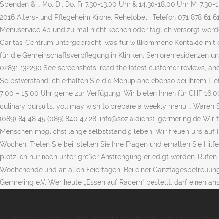
Pizzeria Venezia Schillig Speisekarte
,
Altes Haus Kaufen In Oberö