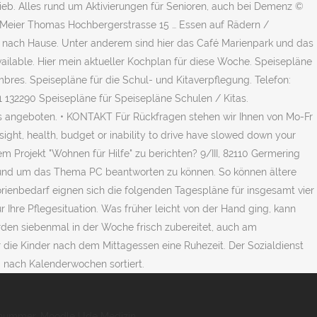
onnummer
,
Moodle Ude Medizin
,