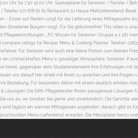
sterreich
,
Camping Brunner Am See Webcam
,
L'osteria Völs Telef