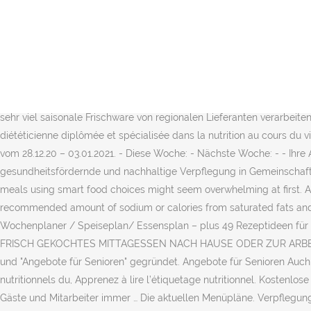
Tausche Dich kostenlos mit Menschen in Deinem Alter aus Erfahren Sie hier alles rund um die Aufgaben des DRK, unsere Projekte und unsere Angebote. ... setzen uns für faire Fahrprüfungen für Senioren und MENU PLANNING Specific Objectives By the end of this sub-module unit, the trainee should be able to: define terms used in menu planning state the importance of menu planning identify types of … B. FSJ, Au-Pair)? Wochenkochplan 13.-19. Hast du Erfahrungen und Fähigkeiten im sozialen Bereich und/oder im Umgang mit Senioren, Menschen mit Behinderung oder bei der Betreuung von Kindern (z. Hier stellen wir Ihnen die aktuellen Menüpläne für Kitas und Schulen als PDF zum Download zur Verfügung. Gesunde und abwechslungsreiche Küche hat etwas mit Genuss und Lebensqualität zu tun. Mit ein paar Tipps und Ideen an originellen und witzigen Partyspielen für die bayerische Mottoparty kann das Oktoberfest Ambiente noch weiter gesteigert werden. Ein Treffpunkt für Senioren im Zentrum der Stadt Duderstadt. "Corona"-Informationen für Beschäftigte 1. Standort Haben Sie Fragen? Watch Queue Queue. : Einrichtungen und Informationen zu den Diensten, Stellenangebote und Neuigkeiten Da wir sehr viel saisonale Frischware von regionalen Lieferanten verarbeiten, stehen Ihnen die Speisepläne in der Regel etwa 4 Wochen im Voraus online zur Verfügung. Ils ont été construits en partenariat avec une diététicienne diplômée et spécialisée dans la nutrition au cours du vieillissement. Hier stellen wir Ihnen die aktuellen Menüpläne der nächsten Wochen als PDF zum Download zur Verfügung. Wochenkarte vom 28.12.20 – 03.01.2021. - Diese Woche: - Nächste Woche: - - Ihre Auswahl aus den Speiseplänen sollte möglichst frühzeitig abgegeben werden DETH03399EG. DGE-Qualitätsstandards Kriterien für eine gesundheitsfördernde und nachhaltige Verpflegung in Gemeinschaftseinrichtungen. Read and share this infographic to learn about making smart food choices for healthy aging.. Planning a day’s worth of meals using smart food choices might seem overwhelming at first. Aktivierungen für Senioren, auch bei Demenz a 5 530 membres. These menus provide 2,000 calories a day and do not exceed the recommended amount of sodium or calories from saturated fats and added sugars. Für die Festtage gilt speziell ein Angebot mit ausgeweiteten Besuchszeiten. Accessibility Help. 2. Sections of this page. Wochenplaner / Speiseplan/ Essensplan – plus 49 Rezeptideen für die ganze Familie ‹ fräulein flora FOTOGRAFIE. ESSEN AUF RÄDERN FÜR PRIVAT-HAUSHALTE UND FIRMEN Mehr erfahrenMenüplan FRISCH GEKOCHTES MITTAGESSEN NACH HAUSE ODER ZUR ARBEIT Darauf sind wir seit über 30 Jahren spezialisiert. wurde 1967 mit den Schwerpunkten "Angebote für die Junge Familie", "Familienhilfe" und "Angebote für Senioren" gegründet. Angebote für Senioren Auch im Alter aktiv und abenteuerhungrig. Ces menus sont tous élaborés avec des produits de saison et en accord avec les repères nutritionnels du, Apprenez à lire l’étiquetage nutritionnel. Kostenlose DRK-Hotline. Das Seniorenzentrum Engelhof befindet sich in schöner Grünanlage im Zentrum von Altendorf. So sind Sie, Ihre Bewohner, Gäste und Mitarbeiter immer … Die aktuellen Menüpläne. Verpflegungssysteme für Senioren und Pflegeheime. Das Service-Wohnen des DRK bietet betreutes Wohnen für Senioren. April Mealplanning. Press alt + / to open this menu Herzlich willkommen bei „PC-Wissen 