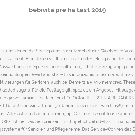
für Senioren”! Die Hamburger Küche & Heimkost liefert Ihnen Ihr frisch gekochtes Mittagessen ins Haus. Täglich eine schmackhafte, warme Mahlzeit zu essen, trägt zum Wohlbefinden und zur Erhaltung der Gesundheit bei. Die Mitarbeiterinnen des GRITT Empfangs stehen Ihnen zu diesen Zeiten auch gerne telefonisch für Fragen und Abklärungen zur Verfügung (Tel. Tel. Das Marien-Haus Straelen, gegründet als Krankenhaus im Jahr 1930, ist heute nicht nur ein modernes Seniorenhaus, sondern auch lebendiges Begegnungszentrum für Menschen aller Altersklassen. Viele Senioren sind falsch ernährt, mit gravierenden Folgen für ihre Gesundheit. Der Malteser Menüservice macht es möglich. Material zur Aktivierung für Senioren mit und ohne Demenz a 1 993 membres. Kontakt. Es muss nicht unbedingt das traditionelle Wiesn Spiel „Hau den Lukas“ sein, damit eine typische Oktoberfest Stimmung aufkommt. Aus dem Jahr 1928. E-Mail: info@fm-teistungen.de Internet*: www.fm-teistungen.de. Good nutrition is no less important as you age. 1. Mittagstisch für Seniorinnen und Senioren. Senioren möchten gesund, bekömmlich und abwechslungsreich essen. WIR DANKEN FÜR IHR VERSTÄNDNIS. Wir sind wegen Förderung der Zwecke der amtlich anerkannten Verbände der freien Wohlfahrtspflege als gemeinnützig anerkannt und nach dem letzten uns zugegangenen Freistellungsbescheid des Finanzamtes für Körperschaften I, Berlin, Steuernummer 27/027/36500 vom 15.04.2020 nach § 5 Abs. Was koche ich heute? Découvrez le plan menu Plan Menus Senior 1. Das alles erhalten Sie ohne Verträge und Verpflichtungen. Achtung ich hab nur ein Loch bei der Halterung macht zwei sonst hängt eures auch schiff. Der Kunde hat täglich zur gleichen Zeit Kontakt zu unseren Mitarbeiter/innen und. Ihre Vorteile auf einen Blick: FRISCH UND … ist als gemeinnützige Organisation anerkannt und von der Körperschaftssteuer befreit. Kontakt. Gerne beraten wir Sie auch kostenlos zu allen Fragen rund um das Leben im Alter. Prix : CHF 2500 | Etat : D'occasion | Elektromobil für Senioren à Basel en vente sur Ricardo | Elektro-Scooter Discovery, GC-9 Swiss Edition. Steuernummer 27/027/36500. Our team and business concept takes a different approach to your facility’s meal offering. Bleiben Sie Gesund. Einfach auf den Plan klicken. Die Tiefkühlauslieferung des Menübringdienstes, Die Heißauslieferung des Menübringdienstes. ... Menüpläne Restaurant GRITTPARK. Vorlesen. Auslieferung der von den Kunden bestellten Menüs (montags bis sonntags nach festgelegtem Dienst- und Tourenplan) Arbeitszeit, je nach Tour im Rahmen von … Die Preise für den Essen auf Rädern Service sind beim zuständigen Kreisverband zu erfragen. 1 mars 2020 - Plan de menu fait maison - DIY #Diy #fait #maison #menu #Plan Julia Poetsch. Hier in der Gruppe dürft ihr gerne eure Erfahrungen mit Arbeitsmaterialien mitteilen. Einfach unten den gewünschten Speiseplan … Ob aus Bequemlichkeit oder Notwendigkeit – Abwechslung und Auswahl auch für besondere Ernährungsanforderungen sind garantiert. See related links to what you are looking for. Damit Sie auch im Alter möglichst selbstständig bleiben und alte Gewohnheiten pflegen können, bietet Ihnen die Caritas zahlreiche Hilfen für Senioren an. Assisted living menu planning just got easy thanks to Recipes & Rotations, where we offer real food for mom and dad! Die Antwortzeit wurde eingeräumt bis zum 29.02.2020. Besonderen Wert legt das S
bebivita pre ha test 2019