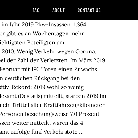
FAQ
ABOUT
CONTACT US
er Welt“. 417 waren laut der Unfallstatistik 2019 Fußgänger und 152 Insassen von Güterkraftfahrzeugen. Die Zahl der Unfälle, bei denen Menschen verletzt oder getötet wurden, ging um 2,8 % auf rund 300.200 Unfälle zurück. Am gefährlichsten war es demnach auf den Straßen in Rumänien (96) und Bulgarien (89), am sichersten in Schweden (22) und Irland (29). Deutscher Verkehrssicherheitsrat e.V. Jedoch wurden dort nur 30,6 Prozent der Getöteten registriert. Im Vergleich zu 2010 ist die Zahl der Verkehrstoten um 16,5 % gesunken. Das wären rund neun Prozent weniger als im Vorjahr. Die meisten Verkehrstoten in Deutschland gab es 2019 auf Landstraßen (57,7%), wobei dort nur jeder vierte Unfall mit Personenschaden stattfand (24,2%). Das entsprach einem Minus gegenüber dem Vorjahreszeitraum von 17,7 % bei den Verkehrstoten und von 25,5 % bei den Verletzten. Im Jahr 2019 sind in Deutschland 3046 Menschen bei Straßenverkehrsunfällen gestorben. nutzen. Nach vorliegenden Daten werden es wohl weniger als 2.800 Getötete geben. Der Atlas deckt 15 Bundesländer und Daten aus vier Jahren ab. So sind nach Angaben des Statistischen Bundesamtes insgesamt 3.046 Menschen im Straßenverkehr tödlich verunglückt. Von März bis Juni 2020 verunglückten 230 Kraftradnutzerinnen und -nutzer tödlich, 12,2 Prozent weniger als von März bis Juni 2019. Ausgewählte Hotels, Gasthöfen, Pensionen, Ferienwohnungen und Ausflugszielen in 24 Ländern. Gegenüber dem Vorjahr rechnet der ADAC für 2020 mit 336.000 Verunglückten – … Von März bis Juni 2019 waren es 30,7 Prozent gewesen. Die Zahl der verletzten Pkw-Insassen sank um 37,0 Prozent, die der verletzten Fußgängerinnen und Fußgänger um 34,4 Prozent. Um die Unfallzahlen zu reduzieren, schreibt die EU Assistenzsysteme vor. 417 der Verkehrstoten waren Fußgängerinnen und Fußgänger und 152 Insassen von Güterkraftfahrzeugen. Am stärksten gingen die Unfälle mit Personenschaden auf Autobahnen zurück. Das größte Risiko, tödlich zu verunglücken, bestand in Brandenburg mit 27 Verkehrstoten je einer Million Einwohnerinnen und Einwohner, gefolgt von Sachsen-Anhalt mit 24, Niedersachsen und Schleswig-Holstein mit jeweils 22 Verkehrstoten. 6,6 % weniger als im Jahr 2018 entspricht. 2019 gab es 3046 tödliche Unfälle : Jeder dritte Verkehrstote aufgrund von zu hoher Geschwindigkeit Noch immer stirbt in Deutschland alle neun Stunden ein Mensch bei einem Geschwindigkeitsunfall. Auf Landstraßen kämen demnach zudem risikoerhöhende Faktoren wie die fehlende Trennung des Gegenverkehrs, schlechte Überholmöglichkeiten sowie Kreuzungen oder ungeschützte Hindern