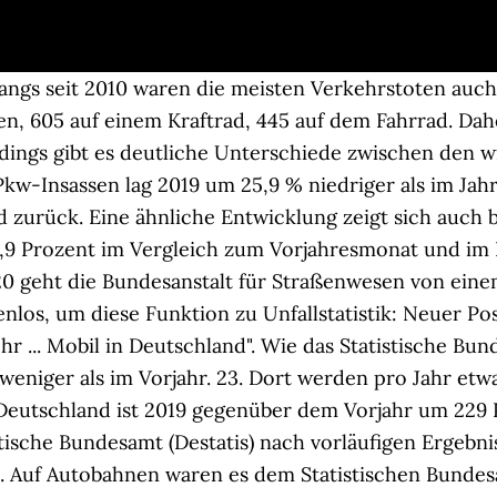
Stuttgart GmbH & Co. KG & Motor Presse Hearst GmbH & Co. KG, Autofahrer können auf Versicherungs-Rückzahlungen hoffen, Feinstaubalarm und Fahrverbote fürs E-Auto, OECD hält E-SUVs für schädlicher als Verbrenner, So sehen Moppeds von Porsche, Tesla & Bugatti aus, RM Sotheby's Auktion „The Homologation Collection“, Der PHEV-Preisbrecher kommt nach Deutschland, auto motor und sport vom 17. Unfallstatistik Deutschland 2020: Weiter im Abwärtstrend. Auch die Zahl der Verletzten ist zurückgegangen, um drei Prozent auf 384.000 Menschen. Trotz des überdurchschnittlichen Rückgangs der Anzahl der Verkehrstoten seit 2019 waren die meisten Getöteten 2019 Pkw-Insassen: 1364 kamen in einem Auto ums Leben, 605 in einem Kraftrad, 445 auf dem Fahrrad. Und das, obwohl die Polizei mit insgesamt 2,7 Millionen so viele Verkehrsunfälle auf deutschen Straßen zählte wie noch nie seit 1991. Für den Zeitraum Januar bis Mai 2020 liegen tiefer gegliederte Ergebnisse vor. Das Super-Cruise-System unterstützt den Pick-up-Fahrer auch mit Hänger. Die meisten Verkehrstoten in Deutschland gab es 2019 auf Landstraßen (57,7%), wobei dort nur jeder vierte Unfall mit Personenschaden stattfand (24,2%). >> Mehr zum Thema Verkehrsunfälle. 35,5 Prozent der Autobahnunfälle waren auf nicht angepasste Geschwindigkeit zurückzuführen. Im Jahr 2019 sind in Deutschland 3 046 Menschen bei Straßenverkehrsunfällen gestorben – das ist der niedrigste Stand seit mehr als 60 Jahren. Update, 27.12., 15.15 Uhr: Die Debatte über ein generelles Tempolimit auf deutschen Autobahnen reißt nicht ab. Zwischen März und Juni 2020 sank die Zahl der Autobahnunfälle, bei denen Personen getötet oder verletzt wurden, gegenüber dem Vorjahreszeitraum um 39,3 Prozent von knapp 6.600 Unfällen auf rund 4.000. Deutschland hatte laut der aktuellen Unfallstatistik 2019 des Statistischen Bundesamts (Destatis) 3046 Verkehrstote zu beklagen – das ist der niedrigste Stand seit mehr als 60 Jahren. Pickup GMC Sierra Denali mit Super Cruise. Weitere Informationen dazu in unserer Datenschutzerklärung. Verkehrstote autobahn 2020. 6,7 Prozent aller Unfälle mit Personenschaden und 11,7 Prozent aller Getöteten wurden auf Autobahnen gezählt. Zu schnelles Fahren auf Autobahnen ist einer der Hauptgründe für tödliche Unfälle - das zeigt die amtliche Unfallstatistik für 2018. Vor allem der Anteil der in Autos Getöteten ist weiter gesunken. Die Zahl der verletzten Fahrradfahrerinnen und -fahrer blieb fast auf dem Vorjahresniveau: Der Rückgang betrug hier nur 0,8 Prozent. Dennoch haben 2019 in Deutschland 3.059 Menschen bei Unfällen im Straßenverkehr ihr Leben verloren. Das Zwischenziel, bis 2020 die Verkehrstoten um 40 Prozent gegenüber 2010 zu verringern, wurde jedoch deutlich verfehlt. Die positive Entwicklung geht auch 2020 weiter, wie der Tüv-Verband feststellt. Der bisherige Tiefststand lag nach Zahlen des Statistischen Bundesamts bei 3046 Verkehrstoten im Jahr 2019. Das Statistische Bundesamt zählt in der Unfallstatistik 2019 so wenig Verkehrstote wie nie zuvor. Allerdings ist die Fahrrad-Saison in den vergangenen Jahren länger geworden. Bei knapp 81.000 Unfällen gab es Tote oder Verletzte, bei etwa 589.000 Unfällen blieb es bei Sachschaden. Bei Verkehrsunfällen immer die Polizei rufen? In den übrigen Bundesländern kamen weniger Personen im Straßenverkehr zu Tode. Tempolimits in Europa: Übersicht & Strafen Demnach erreichte die Zahl der Verkehrstoten auf deutschen Straßen im Jahr 2019 den niedrigsten Stand seit Beginn der Statistik vor mehr als 60 Jahren. German Road Safety Council Auguststr. Damit ging die Zahl der Verkehrstoten im Vergleich zu den ersten neun Monaten des Jahres 2019 um 10,3 Prozent beziehungsweise 240 Personen zurück. Unfall-Szenarien auf der Autobahn (Video): Unfallstatistik 2019: Tiefststand bei der Zahl an Verkehrstoten in Deutschland. All rights reserved. Diese Assistenzsysteme sind ab 2022 vorgeschrieben. 27/2019 67 Kommentare Die Diskussion um ein Autobahn-Tempolimit kommt immer wieder auf, im Moment wird vor allem über die Klimabilanz gesprochen . Dienstag, 10.12.2019, 11:39. Deutschland habe „mit die sichersten Autobahnen d