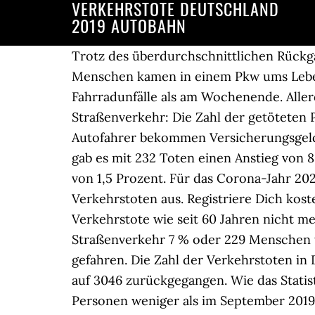
VERKEHRSTOTE DEUTSCHLAND
2019 AUTOBAHN
Trotz des überdurchschnittlichen Rückgangs seit 2010 waren die meisten Verkehrstoten auch im Jahr 2019 Pkw-Insassen: 1.364 Menschen kamen in einem Pkw ums Leben, 605 auf einem Kraftrad, 445 auf dem Fahrrad. Daher gibt es an Wochentagen mehr Fahrradunfälle als am Wochenende. Allerdings gibt es deutliche Unterschiede zwischen den wichtigsten Beteiligten am Straßenverkehr: Die Zahl der getöteten Pkw-Insassen lag 2019 um 25,9 % niedriger als im Jahr 2010. Wenig Verkehr wegen Corona: Autofahrer bekommen Versicherungsgeld zurück. Eine ähnliche Entwicklung zeigt sich auch bei der Zahl der Verletzten. Im März 2019 gab es mit 232 Toten einen Anstieg von 8,9 Prozent im Vergleich zum Vorjahresmonat und im Februar mit 193 Toten einen Zuwachs von 1,5 Prozent. Für das Corona-Jahr 2020 geht die Bundesanstalt für Straßenwesen von einem deutlichen Rückgang bei den Verkehrstoten aus. Registriere Dich kostenlos, um diese Funktion zu Unfallstatistik: Neuer Positiv-Rekord: 2019 wohl so wenig Verkehrstote wie seit 60 Jahren nicht mehr ... Mobil in Deutschland". Wie das Statistische Bundesamt (Destatis) mitteilt, starben 2019 im Straßenverkehr 7 % oder 229 Menschen weniger als im Vorjahr. 23. Dort werden pro Jahr etwa ein Drittel aller Kraftfahrzeugkilometer gefahren. Die Zahl der Verkehrstoten in Deutschland ist 2019 gegenüber dem Vorjahr um 229 Personen beziehungsweise 7,0 Prozent auf 3046 zurückgegangen. Wie das Statistische Bundesamt (Destatis) nach vorläufigen Ergebnissen weiter mitteilt, waren das 4 Personen weniger als im September 2019. Auf Autobahnen waren es dem Statistischen Bundesamt zufolge fünf Verkehrstote … Rückläufig waren dagegen die Zahlen der getöteten Pkw-Insassen (-90 Personen), der getöteten Fußgängerinnen und Fußgänger (-16 Personen) und der getöteten Fahrradfahrerinnen und Fahrradfahrer (-9 Personen). Fast jeder dritte Verkehrstote in Deutschland kam im Jahr 2019 bei einem Unfall im Zusammenhang mit zu hoher Geschwindigkeit ums Leben. Das waren vier Personen weniger als im September 2019. 216 Todesopfer.Dieser Trend, der bereits seit vielen Jahren anhält, ist natürlich sehr erfreulich. In absoluten Zahlen betrachtet gab es die stärksten Rückgänge in Bayern (-77 Getötete oder -12,5 %), in Sachsen (-38 Getötete oder -19,2 %) und in Nordrhein-Westfalen (-32 Getötete oder -6,5 %). Die Zahl der getöteten Radfahrer ist dagegen seit 2010 um 16,8 Prozent gestiegen. Insgesamt nahm die Polizei von März bis Ende Juni 2020 rund 670 000 Unfälle auf. Wie in den Vorjahren ereigneten sich auch 2019 die meisten Unfälle mit Personenschaden innerhalb von Ortschaften (69,2 %). Demgegenüber sind Unfälle mit Motorrädern und Motorrollern überwiegend ein Schönwetter- und Freizeitphänomen. "Fehlgeleitete Diskussion". Die Antwort findet sich im Gesetz über die Statistik der Straßenverkehrsunfälle, welches auch Straßenverkehrsunfallstatistikgesetz (StVUnfStatG) genannt wird. Weitere 63 Menschen kamen anderweitig im Straßenverkehr ums Leben. Die meisten Verkehrstoten gab es auf Landstraßen (57,7 %). © 2020 auto motor und sport, Motor Klassik, sport auto und Auto Straßenverkehrsind Teil der Motor Presse Stuttgart GmbH & Co.KG, Weitere Angebote der Motor Presse 