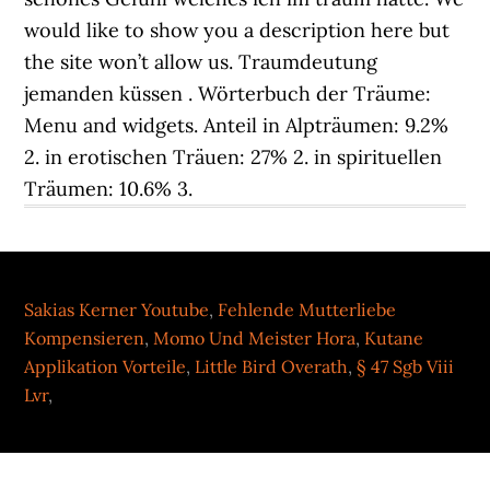
Sakias Kerner Youtube
,
Fehlende Mutterliebe
Kompensieren
,
Momo Und Meister Hora
,
Kutane
Applikation Vorteile
,
Little Bird Overath
,
§ 47 Sgb Viii
Lvr
,