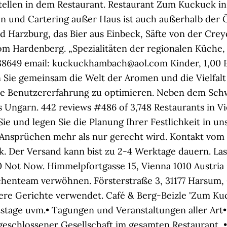
Stellen in dem Restaurant. Restaurant Zum Kuckuck i
en und Cartering außer Haus ist auch außerhalb der 
 Harzburg, das Bier aus Einbeck, Säfte von der Cre
 Hardenberg. „Spezialitäten der regionalen Küche, 
88649 email: kuckuckhambach@aol.com Kinder, 1,00 E
Sie gemeinsam die Welt der Aromen und die Vielfalt
ie Benutzererfahrung zu optimieren. Neben dem Schw
Ungarn. 442 reviews #486 of 3,748 Restaurants in V
e und legen Sie die Planung Ihrer Festlichkeit in un
n Ansprüchen mehr als nur gerecht wird. Kontakt vo
Der Versand kann bist zu 2-4 Werktage dauern. Lasse
:00 Not Now. Himmelpfortgasse 15, Vienna 1010 Austri
henteam verwöhnen. Försterstraße 3, 31177 Harsum, 
ere Gerichte verwendet. Café & Berg-Beizle 'Zum Ku
age uvm.• Tagungen und Veranstaltungen aller Art• i
 geschlossener Gesellschaft im gesamten Restaurant,