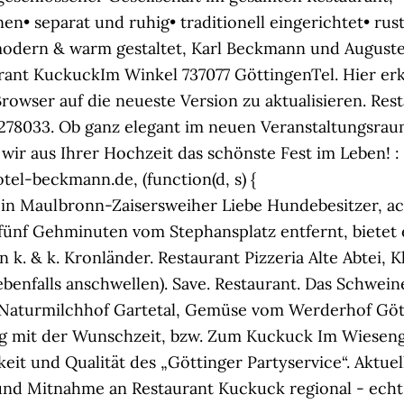
en• separat und ruhig• traditionell eingerichtet• rust
• modern & warm gestaltet, Karl Beckmann und Auguste
ant KuckuckIm Winkel 737077 GöttingenTel. Hier erk
rowser auf die neueste Version zu aktualisieren. Re
78033. Ob ganz elegant im neuen Veranstaltungsraum 
wir aus Ihrer Hochzeit das schönste Fest im Leben! :
l-beckmann.de, (function(d, s) {
in Maulbronn-Zaisersweiher Liebe Hundebesitzer, ac
fünf Gehminuten vom Stephansplatz entfernt, bietet e
n k. & k. Kronländer. Restaurant Pizzeria Alte Abtei,
enfalls anschwellen). Save. Restaurant. Das Schwein
om Naturmilchhof Gartetal, Gemüse vom Werderhof Gö
ung mit der Wunschzeit, bzw. Zum Kuckuck Im Wiesen
eit und Qualität des „Göttinger Partyservice“. Aktuel
und Mitnahme an Restaurant Kuckuck regional - echt -