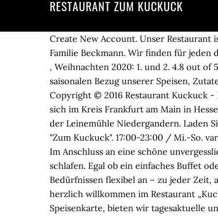
RESTAURANT ZUM KUCKUCK
Create New Account. Unser Restaurant is
Familie Beckmann. Wir finden für jeden da
, Weihnachten 2020: 1. und 2. 4.8 out of
saisonalen Bezug unserer Speisen, Zutat
Copyright © 2016 Restaurant Kuckuck - D
sich im Kreis Frankfurt am Main in Hesse
der Leinemühle Niedergandern. Laden Si
"Zum Kuckuck". 17:00-23:00 / Mi.-So. var
Im Anschluss an eine schöne unvergessl
schlafen. Egal ob ein einfaches Buffet o
Bedürfnissen flexibel an – zu jeder Zeit
herzlich willkommen im Restaurant „Kuck
Speisenkarte, bieten wir tagesaktuelle un