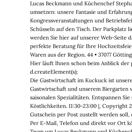
Lucas Beckmann und Küchenchef Stephan 
umsetzen: unsere Fantasie und Erfahrung
Kongressveranstaltungen und Betriebsfe
Schüsseln auf den Tisch. Der Parkplatz l
werden Sie hier auf unserer Web-Seite 
perfekte Beratung für Ihre Hochzeitsfeie
Waren aus der Region. 44 • 37077 Göttin
Hier läuft Ihnen schon beim Anblick der 
d.createElement(s);
Die Gastwirtschaft im Kuckuck ist unser
Gastwirtschaft und unserem Biergarten 
saisonalen Spezialitäten. Entspannen Si
Köstlichkeiten. 11:30-23:00 |, Copyright 
Gutschein per Post zustellt werden soll
Per E-Mail, Telefon und direkt vor Ort 
Team um Lucas Beckmann und Küchenchef