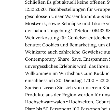
Schließen Es gibt aktuell keine offenen 
12.12.2020. Tischbestellungen für Grupp
geschlossen Unser Wasser kommt aus Bad
Mostwerk, sowie Schnäpse und Liköre vom
der nahen Umgebung.“. Telefon: 06432 9
Weinverkostung für Genießer entdecken 
benutzt Cookies und Remarketing, um d
Weinkarte auch zahlreiche Gewächse aus 
Contemporary. Share. Save. Entspannen Si
unvergessliches Erlebnis wird, das Ihre
Willkommen im Wirthshaus zum Kuckuck. 
einschliesslich 20. Dienstag: 17:00 – 23
Speisen Lassen Sie sich von unserem Küc
Produkte aus der Region werden für uns
Hochschwarzwalds • Hochzeiten, Geburtst
Platz bis 50 Personen• 100 Personen bei