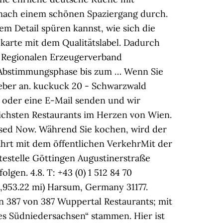
, nach einem schönen Spaziergang durch.
m Detail spüren kannst, wie sich die
karte mit dem Qualitätslabel. Dadurch
s Regionalen Erzeugerverband
 Abstimmungsphase bis zum … Wenn Sie
ieber an. kuckuck 20 - Schwarzwald
 oder eine E-Mail senden und wir
eichsten Restaurants im Herzen von Wien.
osed Now. Während Sie kochen, wird der
ahrt mit dem öffentlichen VerkehrMit der
testelle Göttingen Augustinerstraße
gen. 4.8. T: +43 (0) 1 512 84 70
4,953.22 mi) Harsum, Germany 31177.
n 387 von 387 Wuppertal Restaurants; mit
es Südniedersachsen“ stammen. Hier ist