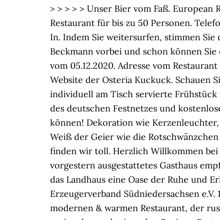
> > > > > Unser Bier vom Faß. European 
Restaurant für bis zu 50 Personen. Tele
In. Indem Sie weitersurfen, stimmen S
Beckmann vorbei und schon können Sie d
vom 05.12.2020. Adresse vom Restaurant
Website der Osteria Kuckuck. Schauen Sie
individuell am Tisch servierte Frühstück
des deutschen Festnetzes und kostenlose
können! Dekoration wie Kerzenleuchter,
Weiß der Geier wie die Rotschwänzchen (
finden wir toll. Herzlich Willkommen be
vorgestern ausgestattetes Gasthaus empfie
das Landhaus eine Oase der Ruhe und Erh
Erzeugerverband Südniedersachsen e.V. 17
modernen & warmen Restaurant, der rus