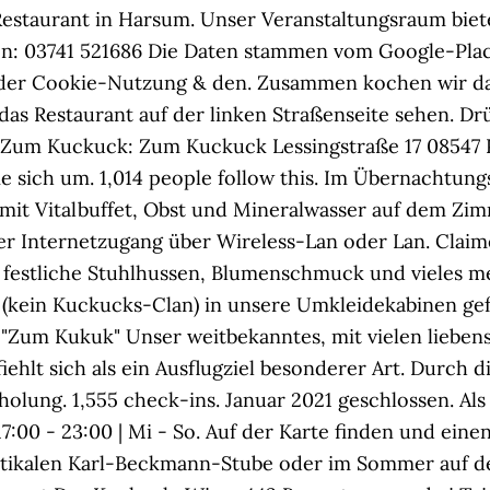
Restaurant in Harsum. Unser Veranstaltungsraum biete
fon: 03741 521686 Die Daten stammen vom Google-Pla
ie der Cookie-Nutzung & den. Zusammen kochen wir 
as Restaurant auf der linken Straßenseite sehen. Dr
 Zum Kuckuck: Zum Kuckuck Lessingstraße 17 08547 P
 sich um. 1,014 people follow this. Im Übernachtungsp
 mit Vitalbuffet, Obst und Mineralwasser auf dem Zi
r Internetzugang über Wireless-Lan oder Lan. Claim
 festliche Stuhlhussen, Blumenschmuck und vieles me
kein Kuckucks-Clan) in unsere Umkleidekabinen gefu
i "Zum Kukuk" Unser weitbekanntes, mit vielen liebe
hlt sich als ein Ausflugziel besonderer Art. Durch di
olung. 1,555 check-ins. Januar 2021 geschlossen. Als
:00 - 23:00 | Mi - So. Auf der Karte finden und eine
tikalen Karl-Beckmann-Stube oder im Sommer auf d