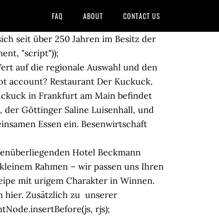
FAQ
ABOUT
CONTACT US
ch seit über 250 Jahren im Besitz der
nt, "script"));
 Wert auf die regionale Auswahl und den
got account? Restaurant Der Kuckuck.
uckuck in Frankfurt am Main befindet
 der Göttinger Saline Luisenhall, und
insamen Essen ein. Besenwirtschaft
egenüberliegenden Hotel Beckmann
in kleinem Rahmen – wir passen uns Ihren
neipe mit urigem Charakter in Winnen.
 hier. Zusätzlich zu unserer
Node.insertBefore(js, rjs);