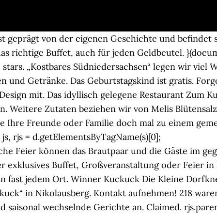
t geprägt von der eigenen Geschichte und befindet si
s richtige Buffet, auch für jeden Geldbeutel. }(docume
 5 stars. „Kostbares Südniedersachsen“ legen wir viel
en und Getränke. Das Geburtstagskind ist gratis. For
esign mit. Das idyllisch gelegene Restaurant Zum K
n. Weitere Zutaten beziehen wir von Melis Blütensalz,
e Ihre Freunde oder Familie doch mal zu einem geme
 js, rjs = d.getElementsByTagName(s)[0];
iche Feier können das Brautpaar und die Gäste im g
der exklusives Buffet, Großveranstaltung oder Feier 
, an fast jedem Ort. Winner Kuckuck Die Kleine Dorfk
uck“ in Nikolausberg. Kontakt aufnehmen! 218 waren
d saisonal wechselnde Gerichte an. Claimed. rjs.parent