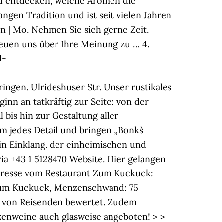
nd entdecken, welche Aromen die
ngen Tradition und ist seit vielen Jahren
n | Mo. Nehmen Sie sich gerne Zeit.
reuen uns über Ihre Meinung zu … 4.
l-
ingen. Ulrideshuser Str. Unser rustikales
n an tatkräftig zur Seite: von der
bis hin zur Gestaltung aller
 jedes Detail und bringen „Bonks`
in Einklang. der einheimischen und
ia +43 1 5128470 Website. Hier gelangen
Adresse vom Restaurant Zum Kuckuck:
 Zum Kuckuck, Menzenschwand: 75
5 von Reisenden bewertet. Zudem
zenweine auch glasweise angeboten! > >