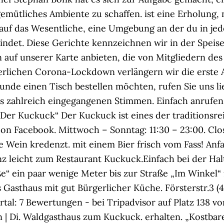
emütliches Ambiente zu schaffen. ist eine Erholung
uf das Wesentliche, eine Umgebung an der du in jede
ndet. Diese Gerichte kennzeichnen wir in der Speise
 auf unserer Karte anbieten, die von Mitgliedern de
uerlichen Corona-Lockdown verlängern wir die erste
unde einen Tisch bestellen möchten, rufen Sie uns l
ts zahlreich eingegangenen Stimmen. Einfach anrufen
 „Der Kuckuck“ Der Kuckuck ist eines der traditionsr
n Facebook. Mittwoch – Sonntag: 11:30 – 23:00. Cl
e Wein kredenzt. mit einem Bier frisch vom Fass! Anf
nz leicht zum Restaurant Kuckuck.Einfach bei der Hal
“ ein paar wenige Meter bis zur Straße „Im Winkel“ fol
s Gasthaus mit gut Bürgerlicher Küche. Försterstr.3 (
l: 7 Bewertungen - bei Tripadvisor auf Platz 138 vo
 | Di. Waldgasthaus zum Kuckuck. erhalten. „Kostbar