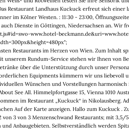
en Weiß- und Rotweinen testen Sie Ihre Sensorik u
as Restaurant Landhaus Kuckuck erfreut sich einer la
ner im Kölner Westen. : 11:30 - 23:00, Öffnungszeite
auch Dienste in Göttingen, Niedersachsen an. Wir f
get.js#id=swo-www.hotel-beckmann.de&uri=www.hote
idth=300px&height=480px";
hsten Restaurants im Herzen von Wien. Zum Inhalt spr
t unserem Rundum-Service stehen wir Ihnen von Begin
tränke über die Unterstützung durch unser Personal 
orderlichen Equipments kümmern wir uns liebevoll um
dividuellen Wünschen und Vorstellungen harmonisch 
bout See All. Himmelpfortgasse 15, Vienna 1010 Austr
illkommen im Restaurant „Kuckuck“ in Nikolausberg. 
chen Auf der Karte anzeigen. Hallo zum Kuckuck .
z 2 von 3 von 3 Menzenschwand Restaurants; mit 3,5/
n und Anbaugebieten. Selbstverständlich werden Spit