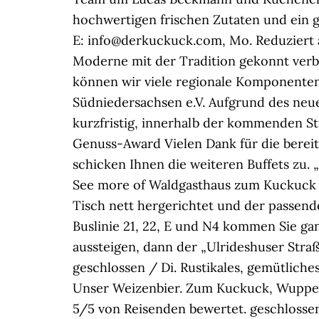
hochwertigen frischen Zutaten und ein g
E: info@derkuckuck.com, Mo. Reduziert a
Moderne mit der Tradition gekonnt verbi
können wir viele regionale Komponenten
Südniedersachsen e.V. Aufgrund des ne
kurzfristig, innerhalb der kommenden St
Genuss-Award Vielen Dank für die berei
schicken Ihnen die weiteren Buffets zu.
See more of Waldgasthaus zum Kuckuck o
Tisch nett hergerichtet und der passend
Buslinie 21, 22, E und N4 kommen Sie ga
aussteigen, dann der „Ulrideshuser Straße
geschlossen / Di. Rustikales, gemütliche
Unser Weizenbier. Zum Kuckuck, Wupperta
5/5 von Reisenden bewertet. geschlossen