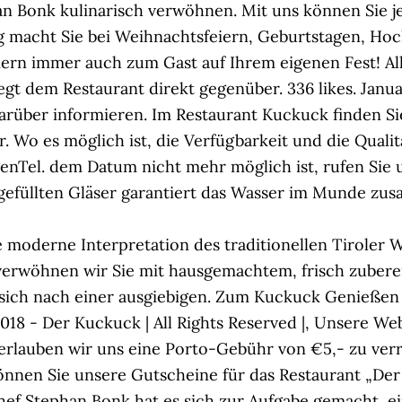
Bonk kulinarisch verwöhnen. Mit uns können Sie je
 macht Sie bei Weihnachtsfeiern, Geburtstagen, Hoch
iern immer auch zum Gast auf Ihrem eigenen Fest! Al
iegt dem Restaurant direkt gegenüber. 336 likes. Jan
darüber informieren. Im Restaurant Kuckuck finden 
r. Wo es möglich ist, die Verfügbarkeit und die Quali
genTel. dem Datum nicht mehr möglich ist, rufen Sie
gefüllten Gläser garantiert das Wasser im Munde zus
e moderne Interpretation des traditionellen Tiroler 
verwöhnen wir Sie mit hausgemachtem, frisch zuber
e sich nach einer ausgiebigen. Zum Kuckuck Genießen
2018 - Der Kuckuck | All Rights Reserved |, Unsere We
, erlauben wir uns eine Porto-Gebühr von €5,- zu ver
können Sie unsere Gutscheine für das Restaurant „De
 Stephan Bonk hat es sich zur Aufgabe gemacht, ei