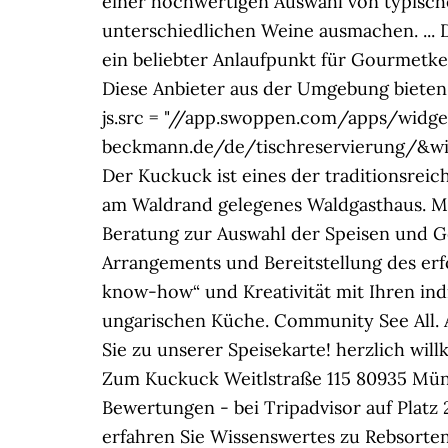
einer hochwertigen Auswahl von typisch
unterschiedlichen Weine ausmachen. ... D
ein beliebter Anlaufpunkt für Gourmetken
Diese Anbieter aus der Umgebung bieten 
js.src = "//app.swoppen.com/apps/wid
beckmann.de/de/tischreservierung/&w
Der Kuckuck ist eines der traditionsreic
am Waldrand gelegenes Waldgasthaus. Mi
Beratung zur Auswahl der Speisen und Ge
Arrangements und Bereitstellung des erf
know-how“ und Kreativität mit Ihren in
ungarischen Küche. Community See All. A
Sie zu unserer Speisekarte! herzlich w
Zum Kuckuck Weitlstraße 115 80935 Mün
Bewertungen - bei Tripadvisor auf Plat
erfahren Sie Wissenswertes zu Rebsorte