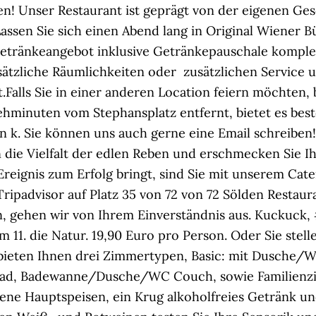
issen! Unser Restaurant ist geprägt von der eigenen Ge
Lassen Sie sich einen Abend lang in Original Wiener 
 Getränkeangebot inklusive Getränkepauschale kompl
sätzliche Räumlichkeiten oder zusätzlichen Service u
t.Falls Sie in einer anderen Location feiern möchten,
minuten vom Stephansplatz entfernt, bietet es beste
en k. Sie können uns auch gerne eine Email schreibe
 die Vielfalt der edlen Reben und erschmecken Sie Ih
reignis zum Erfolg bringt, sind Sie mit unserem Cate
ripadvisor auf Platz 35 von 72 von 72 Sölden Restaur
, gehen wir von Ihrem Einverständnis aus. Kuckuck, 
m 11. die Natur. 19,90 Euro pro Person. Oder Sie stel
r bieten Ihnen drei Zimmertypen, Basic: mit Dusche/W
ad, Badewanne/Dusche/WC Couch, sowie Familienz
iedene Hauptspeisen, ein Krug alkoholfreies Getränk 