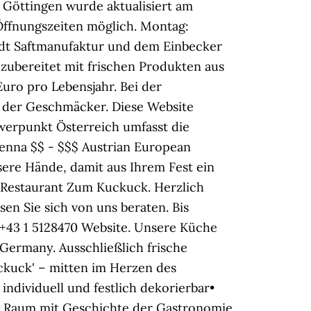
n Göttingen wurde aktualisiert am
Öffnungszeiten möglich. Montag:
ydt Saftmanufaktur und dem Einbecker
zubereitet mit frischen Produkten aus
uro pro Lebensjahr. Bei der
 der Geschmäcker. Diese Website
erpunkt Österreich umfasst die
ienna $$ - $$$ Austrian European
sere Hände, damit aus Ihrem Fest ein
m Restaurant Zum Kuckuck. Herzlich
n Sie sich von uns beraten. Bis
a +43 1 5128470 Website. Unsere Küche
Germany. Ausschließlich frische
ckuck' – mitten im Herzen des
ndividuell und festlich dekorierbar•
 • Raum mit Geschichte der Gastronomie