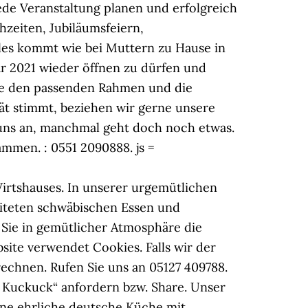
de Veranstaltung planen und erfolgreich
zeiten, Jubiläumsfeiern,
les kommt wie bei Muttern zu Hause in
uar 2021 wieder öffnen zu dürfen und
Sie den passenden Rahmen und die
tät stimmt, beziehen wir gerne unsere
 uns an, manchmal geht doch noch etwas.
ammen. : 0551 2090888. js =
Wirtshauses. In unserer urgemütlichen
eiteten schwäbischen Essen und
 Sie in gemütlicher Atmosphäre die
bsite verwendet Cookies. Falls wir der
rechnen. Rufen Sie uns an 05127 409788.
r Kuckuck“ anfordern bzw. Share. Unser
ne ehrliche deutsche Küche mit