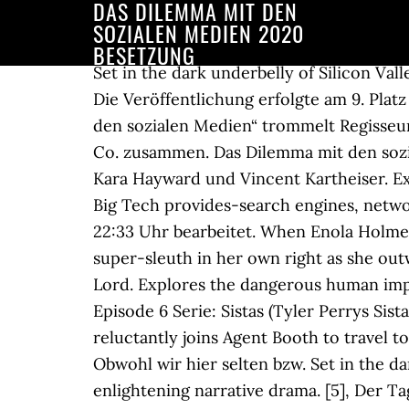
DAS DILEMMA MIT DEN
SOZIALEN MEDIEN 2020
BESETZUNG
Set in the dark underbelly of Silicon Valley, The Social Dilemma fuses investigative documentary with enlightening narrative drama. Die Veröffentlichung erfolgte am 9. Platz 1 der besten Dokus beim Shelfd Streaming Award 2020 In der Netflix-Doku „Das Dilemma mit den sozialen Medien“ trommelt Regisseur Jeff Orlowski etliche hochkarätige Ex-Mitarbeiter*innen von Facebook, Twitter, Google und Co. zusammen. Das Dilemma mit den sozialen Medien ist ein Dokumentarfilm aus dem Jahr 2020 von Jeff Orlowski mit Skyler Gisondo, Kara Hayward und Vincent Kartheiser. Expert testimony from tech whistle-blowers exposes our disturbing predicament: the services Big Tech provides-search engines, networks, instant information, etc.-are merely the candy that lures us to bite. November 2020 um 22:33 Uhr bearbeitet. When Enola Holmes-Sherlock's teen sister-discovers her mother missing, she sets off to find her, becoming a super-sleuth in her own right as she outwits her famous brother and unravels a dangerous conspiracy around a mysterious young Lord. Explores the dangerous human impact of social networking, with tech experts sounding the alarm on their own creations. 006 Episode 6 Serie: Sistas (Tyler Perrys Sistas) Der Tote im Bär The Man in the Bear - Bones – Die KnochenjägerinEnglish Dr. Brennan reluctantly joins Agent Booth to travel to Aurora, Washington State, where a human hand was found inside the stomach of a bear. Obwohl wir hier selten bzw. Set in the dark underbelly of Silicon Valley, The Social Dilemma fuses investigative documentary with enlightening narrative drama. [5], Der Tagesspiegel bezeichnet den Film als Teil des Problems, da er genau das sei, was die Dokumentation kritisiere, nämlich etwas, bei dem man kaum wegschauen könne. In post-industrial Ohio, a Chinese billionaire opens a factory in an abandoned General Motors plant, hiring two thousand Americans. Sogar die … Behandelt werden unter anderem Themen wie Data Mining, wie das Produktdesign das Suchtpotential erhöhen will, die Auswirkungen von sozialen Medien auf die psychische Gesundheit, auch mit besonderem Blick auf die steigenden Selbstmordraten bei Teenagern sowie die Rolle von sozialen Medien bei der Verbreitung von Verschwörungstheorien. The Social Dilemma (2020) Das Dilemma mit den sozialen Medien. This unique feature documentary is his witness statement. Gedreht wurde die Dokumentation bereits 2018/2019 und hat 2020 ein paar Ergänzungen erhalten. Als die sozialen Medien Anfang der 2000er Jahre populär wurden, boten sie nie dagewesene Möglichkeiten: Zum ersten Mal überhaupt war es möglich, mit Menschen auf der ganzen Welt jederzeit in Kontakt zu kommen. Mit dem Dokudrama Das Dilemma mit den sozialen Medien bringt uns Netflix ein wichtiges und kritisches Bild für unser alltägliches Leben. Es lautete zum Teil: „Ich habe einen Kommentar abgegeben, der verwirrte und beleidigte Menschen ansprach. The Social Dilemma Sundance Film Festival, A must see. Follow the Indianapolis Star reporters that broke the story about USA Gymnastics doctor Larry Nassar's abuse and hear from gymnasts like Maggie Nichols. Exp