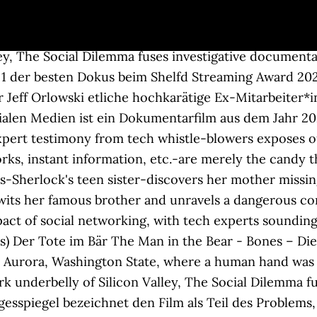
ert testimony from tech whistle-blowers exposes our disturbing predicament: the services Big Tech provides-search engines, networks, instant information, etc.-are merely the candy that lures us to bite. [11][12], Boulder Internationales Filmfestival 2020, Vorlage:IMDb/Wartung/„importiert aus“ fehlt, https://de.wikipedia.org/w/index.php?title=Das_Dilemma_mit_den_sozialen_Medien&oldid=205294859, „Creative Commons Attribution/Share Alike“, Jeff Seibert, US-amerikanischer ehemaliger leitender Angestellter im Produktmanagement von, Sandy Parakilas, US-amerikanischer ehemaliger leitender Angestellter von, Bailey Richardson, US-amerikanische ehemalige Angestellte von, Guillaume Chaslot, US-amerikanischer ehemaliger Softwareentwickler von Google, Renée DiResta, US-amerikanische Wissenschaftlerin im Stanford Internet Observatory, Preisträger des Impact Film Award für Jeff Orlowski, Besondere Erwähnung des F:ACT Award für Jeff Orlowski, Nominierung für den F:ACT Award für Jeff Orlowski. Poster zum Das Dilemma mit den sozialen Medien. Add the first question. [3] In der Internet Movie Database bewerteten knapp 17.000 Zuschauer den Film im Durchschnitt mit 8,0 von 10 Sternen. Die Veröffentlichung erfolgte am 9. A filmmaker forges an unusual friendship with an octopus living in a South African kelp forest, learning as the animal shares the mysteries of her world. Once we're hooked and coming back for more, the real commodity they sell is their prowess to influence and manipulate us. Der Film erliege „selbst den Allmachtserzählungen des Silicon Valley“ und erweise sich „in der argumentativen Engführung auf das Internet bei der Erklärung sozialer Phänomene als wenig informiert.“[10], Das Unternehmen Facebook warf in einer Stellungnahme dem Film Verzerrung vor. Behind Vatican walls, the conservative Pope Benedict XVI and the liberal future Pope Francis must find common ground to forge a new path for the Catholic Church. Das Dilemma mit den sozialen Medien 2020 6 1 Std. fast gar keine Dokumentationen besprechen, mussten wir hierfür eine Ausnahme machen. Explores the dangerous human impact of social networking, with tech experts sounding the alarm on their own creations. Das Dilemma mit den sozialen Medien Seit ein paar Tagen ist eine Dokumentation über die sozialen Medien auf Netflix Online. Early days of hope and optimism give way to setbacks as high-tech China clashes with working-class America. Auch wenn man sich vor ihnen verschließt und gar kein Social Media Profil besitzt, so sind sie dennoch ständig da. So neu ist die jedoch gar nicht: drei Musiker sind zur Band zurückgekehrt. Der Fall löste eine Debatte über Rassismus und ungesühnte Gewalt gegen Schwarze aus, die sich in den sozialen Medien unter dem Hashtag #BlackLivesMatter konzentrierte. 34 Min. September 2020 (Netflix) Ob nun Facebook oder Twitter, Instagram oder TikTok – die sogenannten sozialen Medien sind zu einem festen Bestandteil unseres Alltag geworden. Das Dilemma mit den sozialen Medien (im Original The Social Dilemma) ist ein US-amerikanischer Dokumentarfilm aus dem Jahr 2020, nach einem Drehbuch von Jeff Orlowski, Davis Coombe und Vickie Curtis und unter Regie von Jeff Orlowski. ... Besetzung & Stab. Besetzung: Skyler Gisondo, Kara Hayward, Vincent Kartheiser, Sophia Hammons. Das Dilemma mit den sozialen Medien Was ist. Was this review helpful to you? The Social Dilemma Das Dilemma mit den sozialen Medien ist ein Dokumentarfilmaus dem Jahr 2020 von Jeff Orlowskimit Skyler Gisondo, Kara Haywardund Vincent Kartheiser. Sie wurde von den heftigen Reaktionen der Zuschauer geschlagen, und nachdem sie sich in den sozialen Medien einen Namen gemacht hatte, kehrte sie mit einer schriftlichen Erklärung zurück, um die Schuld zu beseitigen. Written by Once we're hooked and coming back for more, the real commodity they sell is their prowess to influence and manipulate us. [8] Martin Fehrensen bezeichnet Das Dilemma mit den sozialen Medien im Interview mit Deutschlandfunk Kultur als krawallig, es gelinge dem Film abe