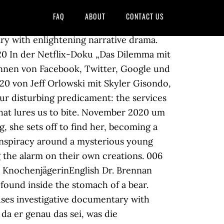
FAQ
ABOUT
CONTACT US
r gut, die technologischen Aspekte und die Mechanismen, um Menschen möglichst lange vor den Bildschirm zu bekommen, darzustellen. ... August 2020 Film Das Dilemma mit den sozialen Medien. [4] Auf Metacritic erreicht der Film 78 von 100 möglichen Punkten, basierend auf neun Kritiken. Im 90-minütigen, aufwändig produzierten Streifen wird gezeigt, mit welchen Methoden uns die grossen Tech-Konzerne manipulieren, um uns möglichst lange auf ihren Plattformen wie Facebook, Twitter, Pinterest oder Instagram zu halten. Die amerikanische Ökonomin, Philosophin und Sozialpsychologin Shoshanna Zuboff hat den Begriff des Überwachungskapitalismus geprägt. Die Rockband AC/DC hat in den sozialen Medien ein Bild veröffentlicht, das ihre neue Besetzung zeigt. Even these movie elements are important, becausevthey show exactly what happens, if you interfere with this system. Sie alle haben Angst vor dem exponentiell wachsenden Monster, das sie selbst geschaffen haben: die sozialen Medien. Kompressor | Beitrag vom 10.09.2020. Der Künstler betonte auf Instagram, er habe durch das Bild niemanden verletzten wollen. Expertenaussagen von technischen Hinweisgebern enthüllen unsere beunruhigende Lage: Die Dienste, die Big Tech anbietet – Suchmaschinen, Netzwerke, … So schnell werden sie … So geht es nicht nur darum, inwiefern die sozialen Medien unser Leben prägen. Facebook ist nicht nur ein Netzwerk unter Freunden, Google weit mehr als eine Suchmaschine. Hurtz sieht hier mehr Möglichkeiten, die in der Dokumentation jedoch nicht beleuchtet würden. Das Dilemma mit den sozialen Medien; Blood Quantum; Der Hund bleibt; Zu weit weg; Weathering with You - Das Mädchen, das die Sonne berührte; Die perfekte Kandidatin; Monsieur Killerstyle; Filmkultur. „Das Dilemma mit den sozialen Medien“ // Deutschland-Start: 9. November 2020 . You will overthink your personal social media habits completely and though be completely dazzled, because from now on you don't believe anybody anymore :D. No need to waste time endlessly browsing—here's the entire lineup of new movies and TV shows streaming on Netflix this month. Das Dilemma mit den sozialen Medien 2020 web-dl gratis film torrent download Posted on October 31, 2020 by admin Er erforscht die gefährlichen menschlichen Auswirkungen von Social Media und Technologieexperten sind besorgt über ihre Innovation. Der fiktive Teil erzählt die Geschichte eines Teenagers, der eine Sucht für soziale Medien entwickelt, unterbrochen wird die Story durch Interviews mit verschiedenen US-amerikanischen Persönlichkeiten aus dem Umfeld der großen Social-Media-Firmen. Ein film von Jeff Orlowski. September 2020 auf Netflix veröffentlicht[2] und als Netflix Original vermarktet. Der Film beschäftigt sich kritisch mit den Folgen von sozialen Medien für die Gesellschaft. This FAQ is empty. Keep track of ev